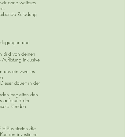
wir ohne weiteres
en.
bleibende Zuladung
erlegungen und
n Bild von deinen
Auflistung inklusive
en uns ein zweites
en.
ieser dauert in der
nden begleiten den
s aufgrund der
unsere Kunden.
diBus starten die
Kunden investieren