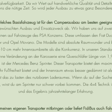
verfügbarkeit. Da wir Wert auf handwerkliche Qualität und Detail
uns die nötige Zeit. So wird jeder Ausbau zu etwas ganz Besonder
elches Basisfahrzeug ist für den Camperausbau am besten geeigne
ewünschten Ausbau und Einsatzzweck ab. Wir haben uns auf zwei
 einen auf Fahrzeuge des PSA Konzerns. Diese umfassen den Fiat Duc
er und Opel Movano. Die Modelle sind absolute Raumwunder und b
-10 cm mehr Innenraumbreite als die Konkurrenz. In unseren Stan
hne Veränderung an der Karosserie eine Querschläfer Länge von 1
ist der Mercedes Benz Sprinter. Dieser Transporter bietet den maxi
r Fußfreiheit bietet und der Innenraum etwas besser gedämmt ist al
eht das zu lasten des nutzbaren Laderaumes. Wenn du auf der Such
, wirst du am Sprinter nur schwer vorbei kommen. Die 4x4 Technik is
und das Ergebnis jahrzehntelanger Erfahrung.
meinen eigenen Transporter mitbringen oder liefert FidiBus auch Fa