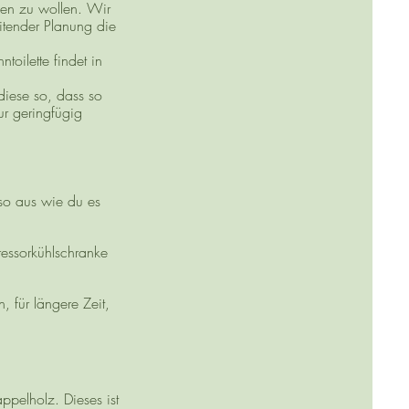
en zu wollen. Wir
eitender Planung die
oilette findet in
diese so, dass so
ur geringfügig
so aus wie du es
ressorkühlschranke
für längere Zeit,
ppelholz. Dieses ist