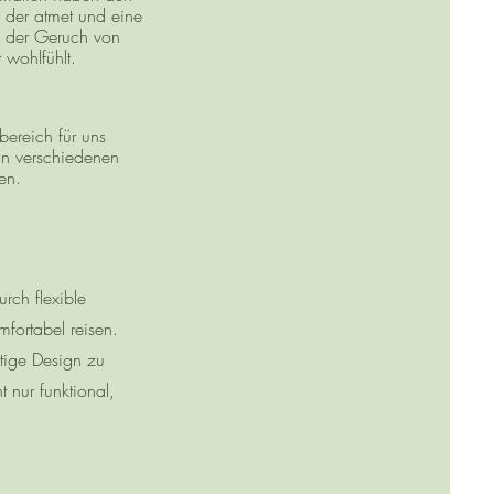
, der atmet und eine
es der Geruch von
 wohlfühlt.
bereich für uns
in verschiedenen
en.
rch flexible
fortabel reisen.
tige Design zu
 nur funktional,