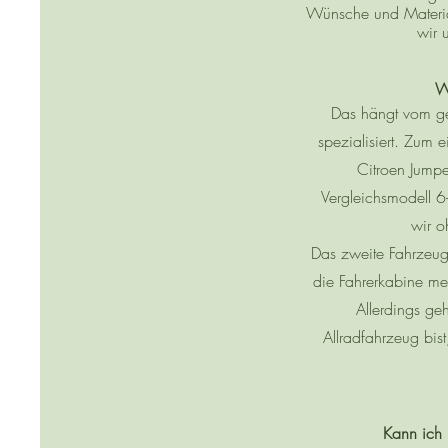
Wünsche und Material
wir 
W
Das hängt vom g
spezialisiert. Zum
Citroen Jump
Vergleichsmodell 6
wir o
Das zweite Fahrzeug 
die Fahrerkabine meh
Allerdings g
Allradfahrzeug bist
Kann ich 