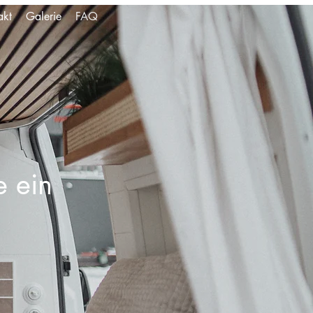
akt
Galerie
FAQ
e ein