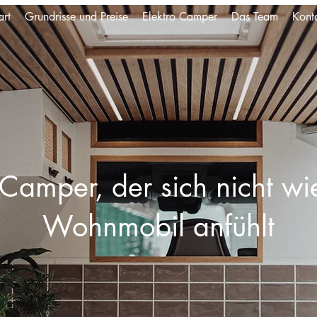
art
Grundrisse und Preise
Elektro Camper
Das Team
Kont
Camper, der sich nicht wi
Wohnmobil anfühlt