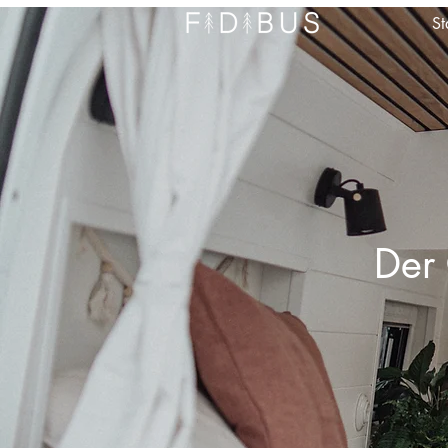
St
Der 