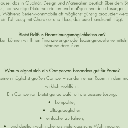
hause, das in Qualität, Design und Materialien deutlich über dem S
lz, hochwertige Naturmaterialien und maßgeschneiderte Lösungen. 
t. Während Serienwohnmobile oft möglichst günstig produziert werde
ein Fahrzeug mit Charakter und Herz, das eure Handschrift trägt.
Bietet FidiBus Finanzierungsmöglichkeiten an?
nken können wir Ihnen Finanzierungs- oder Leasingmodelle vermittel
Interesse darauf an.
Warum eignet sich ein Campervan besonders gut für Paare?
 keinen möglichst großen Camper – sondern einen Raum, in dem m
wirklich wohlfühlt.
Ein Campervan bietet genau dafür oft die bessere Lösung:
kompakter,
alltagstauglicher,
einfacher zu fahren,
und deutlich wohnlicher als viele klassische Wohnmobile.