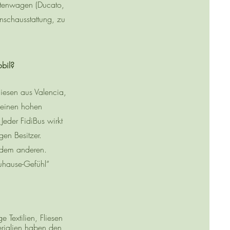
stenwagen (Ducato,
nschausstattung, zu
bil?
Fliesen aus Valencia,
 einen hohen
Jeder FidiBus wirkt
gen Besitzer.
 dem anderen.
Zuhause-Gefühl“
 Textilien, Fliesen
rialien haben den