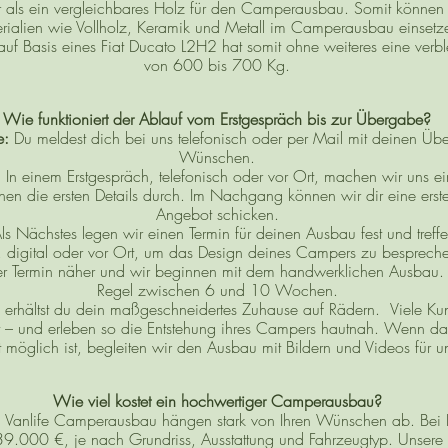
r als ein vergleichbares Holz für den Camperausbau. Somit können 
rialien wie Vollholz, Keramik und Metall im Camperausbau einsetz
auf Basis eines Fiat Ducato L2H2 hat somit ohne weiteres eine ver
von 600 bis 700 Kg.
Wie funktioniert der Ablauf vom Erstgespräch bis zur Übergabe?
e
:
Du meldest dich bei uns telefonisch oder per Mail mit deinen Üb
Wünschen.
:
In einem Erstgespräch, telefonisch oder vor Ort, machen wir uns ei
 die ersten Details durch. Im Nachgang können wir dir eine erste 
Angebot schicken.
ls Nächstes legen wir einen Termin für deinen Ausbau fest und treff
 digital oder vor Ort, um das Design deines Campers zu besprech
r Termin näher und wir beginnen mit dem handwerklichen Ausbau. D
Regel zwischen 6 und 10 Wochen.
rhältst du dein maßgeschneidertes Zuhause auf Rädern. Viele Ku
t – und erleben so die Entstehung ihres Campers hautnah. Wenn da
t möglich ist, begleiten wir den Ausbau mit Bildern und Videos für 
Wie viel kostet ein hochwertiger Camperausbau?
n Vanlife Camperausbau hängen stark von Ihren Wünschen ab. Bei Fi
9.000 €, je nach Grundriss, Ausstattung und Fahrzeugtyp. Unsere 