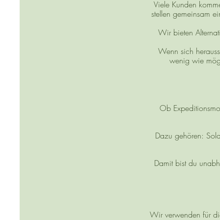
Viele Kunden komme
stellen gemeinsam ein
Wir bieten Alterna
Wenn sich herausst
wenig wie mögli
Ob Expeditionsmob
Dazu gehören: Solar
Damit bist du unab
Wir verwenden für die