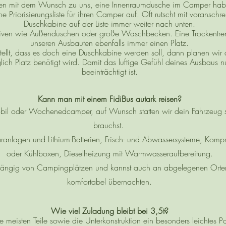
n mit dem Wunsch zu uns, eine Innenraumdusche im Camper hab
e Priorisierungsliste für ihren Camper auf. Oft rutscht mit voranschr
Duschkabine auf der Liste immer weiter nach unten.
tiven wie Außenduschen oder große Waschbecken. Eine Trockentrennt
unseren Ausbauten ebenfalls immer einen Platz.
ellt, dass es doch eine Duschkabine werden soll, dann planen wir 
ch Platz benötigt wird. Damit das luftige Gefühl deines Ausbaus n
beeinträchtigt ist.
Kann man mit einem FidiBus autark reisen?
il oder Wochenedcamper, auf Wunsch statten wir dein Fahrzeug 
brauchst.
anlagen und Lithium-Batterien, Frisch- und Abwassersysteme, Komp
oder Kühlboxen, Dieselheizung mit Warmwasseraufbereitung.
hängig von Campingplätzen und kannst auch an abgelegenen Orten, 
komfortabel übernachten.
Wie viel Zuladung bleibt bei 3,5t?
 meisten Teile sowie die Unterkonstruktion ein besonders leichtes Pa