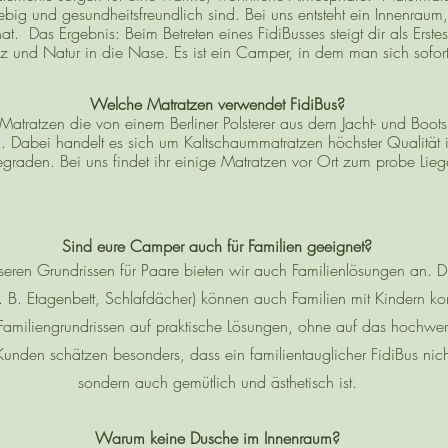
glebig und gesundheitsfreundlich sind. Bei uns entsteht ein Innenraum
hat. Das Ergebnis: Beim Betreten eines FidiBusses steigt dir als Erst
z und Natur in die Nase. Es ist ein Camper, in dem man sich sofort
Welche Matratzen verwendet FidiBus?
tratzen die von einem Berliner Polsterer aus dem Jacht- und Boots
n. Dabei handelt es sich um Kaltschaummatratzen höchster Qualität 
egraden. Bei uns findet ihr einige Matratzen vor Ort zum probe Lieg
Sind eure Camper auch für Familien geeignet?
eren Grundrissen für Paare bieten wir auch Familienlösungen an. Du
. B. Etagenbett, Schlafdächer) können auch Familien mit Kindern kom
Familiengrundrissen auf praktische Lösungen, ohne auf das hochwer
 Kunden schätzen besonders, dass ein familientauglicher FidiBus nicht
sondern auch gemütlich und ästhetisch ist.
Warum keine Dusche im Innenraum?