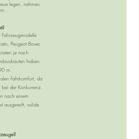
treue legen, nehmen
em.
t?
 Fahrzeugmodelle
ato, Peugeot Boxer,
ieten je nach
dardausbauten haben
,90 m.
malen Fahrkomfort, da
s bei der Konkurrenz.
en nach einem
t ausgereift, solide
hrzeuge?