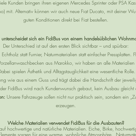
 Viele Kunden bringen ihren eigenen Mercedes Sprinter oder PSA Ka
o) mit. Alternativ können wir auch neue Fiat Ducato, mit deiner Wu
guten Konditionen direkt bei Fiat bestellen.
 unterscheidet sich ein FidiBus von einem handelsüblichen Wohnmo
Der Unterschied ist auf den ersten Blick sichtbar – und spürbar:
:
Echtholz statt Furnier, Naturmaterialien statt einfacher Pressplatten. 
 Porzellanwaschbecken aus Marokko, wir haben an alle Materialien
abei spielen Ästhetik und Alltagstauglichkeit eine wesentliche Rolle. 
llung wie aus einem Guss und trägt dabei die Handschrift der jeweili
der FidiBus wird nach Kundenwunsch gebaut, kein Ausbau gleicht
on:
Unsere Fahrzeuge sollen nicht nur praktisch sein, sondern ein „
erzeugen.
Welche Materialien verwendet FidiBus für die Ausbauten?
uf hochwertige und natürliche Materialien. Eiche, Birke, hochwertige
 Elemente sorgen für eine warme, wohnliche Atmosphäre. Naturmate